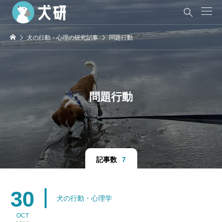

犬の行動・心理の研究記事
問題行動
問題行動
記事数
7
30
犬の行動・心理学
OCT