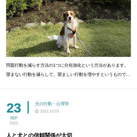
問題行動を減らす方法の1つに分化強化という方法があります。
望まない行動を減らして、望ましい行動を増やすというもので
す。例えば普段の生活で吠えが多く、吠えが望まない行動だとし
ます。望ましい行動は、吠えが少なく穏やかにすごすことだとし
ます。吠えているときには、犬に何の関心も示さない、何
23
犬の行動・心理学
2022.10.03
SEP
2022
人と犬との信頼関係が大切