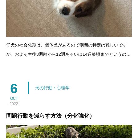
仔犬の社会化期は、個体差があるので期間の特定は難しいです
が、およそ生後3週齢から12週あるいは14週齢頃までというのが
一般的です。また、動物の愛護及び管理に関する法律により、生
後8週（56日）を経過しない犬や猫を、販売のための引き渡しや
展示は禁止されています。つまり、自分の家で出産をしない
6
犬の行動・心理学
OCT
2022
問題行動を減らす方法（分化強化）