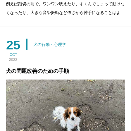
例えば踏切の前で、ワンワン吠えたり、すくんでしまって動けな
くなったり、大きな音や振動など怖さから苦手になることはよく
あります。拮抗条件付けと系統的脱感作こうした苦手なものを克
服するために、犬のトレーニングの手法でよく使われるのが、拮
抗条件付けと系統的脱感作です。拮抗条件付けは、例え
25
犬の行動・心理学
OCT
2022
犬の問題改善のための手順