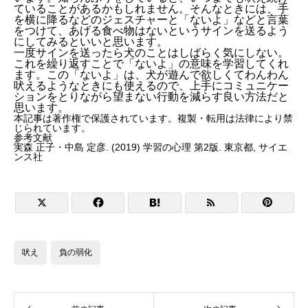
ていることがあるかもしれません。そんなときには、手
を横に降るなどのジェスチャーと「ないよ」などと言葉
をつけて、あげる食べ物はないというサインを送るよう
にしてみるといいと思います。
一度サインを送ったら犬のことはしばらく気にしない。
これを繰り返すことで「ないよ」の意味を学習してくれ
ます。この「ないよ」は、犬が遊んで欲しくてわんわん
吠えるようなときにも使えるので、上手にコミュニケー
ションをとりながら望まない行動を減らす良い方法だと
思います。
本記事は著作権で保護されています。複製・転用は法律により禁
じられています。
参考文献
実森 正子・中島 定彦. (2019) 学習の心理 第2版. 東京都, サイエ
ンス社





吠え
負の弱化