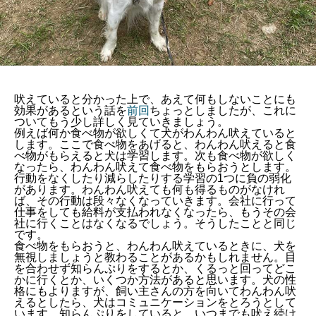
吠えていると分かった上で、あえて何もしないことにも
効果があるという話を
前回
ちょっとしましたが、これに
ついてもう少し詳しく見ていきましょう。
例えば何か食べ物が欲しくて犬がわんわん吠えていると
します。ここで食べ物をあげると、わんわん吠えると食
べ物がもらえると犬は学習します。次も食べ物が欲しく
なったら、わんわん吠えて食べ物をもらおうとします。
行動をなくしたり減らしたりする学習の1つに負の弱化
があります。わんわん吠えても何も得るものがなけれ
ば、その行動は段々なくなっていきます。会社に行って
仕事をしても給料が支払われなくなったら、もうその会
社に行くことはなくなるでしょう。そうしたことと同じ
です。
食べ物をもらおうと、わんわん吠えているときに、犬を
無視しましょうと教わることがあるかもしれません。目
を合わせず知らんぷりをするとか、くるっと回ってどこ
かに行くとか、いくつか方法があると思います。犬の性
格にもよりますが、飼い主さんの方を向いてわんわん吠
えるとしたら、犬はコミュニケーションをとろうとして
います。知らんぷりをしていると、いつまでも吠え続け