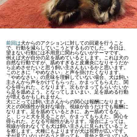
前回は
犬からのアクションに対しての回避を行うこと
で、行動を減らしていこうとするものでした。今日は、
望まない行動には不用意に関わらないがテーマです。
例えば犬が自分の足を舐めているとします。これは犬の
自然な行動ですが、舐めすぎると皮膚炎になりそうだか
ら止めさせたいと思う飼い主さんもいるかと思います。
このときに「やめなさい」と声を掛けたくなります。
「やめなさい」の意味を理解していない場合、犬は飼い
主さんから声をかけてもらった、かまってもらえた、関
心を得られた、となります。次もかまってもらいたいか
ら足を舐めよう。となってしまいまい、足を舐める行動
が増えるかもしれません。
犬にとっては飼い主さんからの関心は報酬になります。
犬との関係性が良好な場合、視線が合うだけでも報酬に
なります。足を舐めているときに、あー舐めてるな。
と、じっと犬を見ることが、かまってもらえた、関心を
得られた。となる可能性があります。場合によっては、
視線が合わなくても犬は飼い主さんに見られていること
を察します。犬種にもよりますが犬は視野が広いです。
犬が見ていないだろうと思っても、意外と気づいている