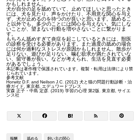
かもしれません。
犬が自分の足を舐めていて、止めてほしいと思ったとき
には、犬を見たり、声をかけたり、不用意な関心を与え
ず、犬が止めるのを待つのが良いと思います。舐めるこ
と以外でも、多少のことには関心を与えない、気にしな
いことが、望まない行動を増やさないことに繋がりま
す。
もちろん舐めすぎて炎症を起こしているときには、獣医
の診察を受ける必要があります。また過度の舐めの場合
には何か過剰なストレスが原因かもしれません。散歩が
足りない、遊びが足りない、噛む欲求が満たされていな
い、留守番が長い。などが考えられ、生活を見直す必要
があるでしょう。
本記事は著作権で保護されています。複製・転用は法律により禁
じられています。
参考文献
Horwitz D.F. and Neilson J.C. (2012) 犬と猫の問題行動診断・治
療ガイド, 東京都, エデュワードプレス
実森 正子・中島 定彦. (2019) 学習の心理 第2版. 東京都, サイエ
ンス社





報酬
舐める
飼い主の関心